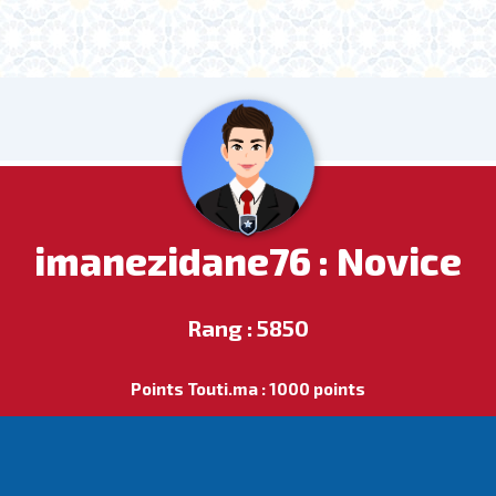
imanezidane76 : Novice
Rang : 5850
Points Touti.ma : 1000 points