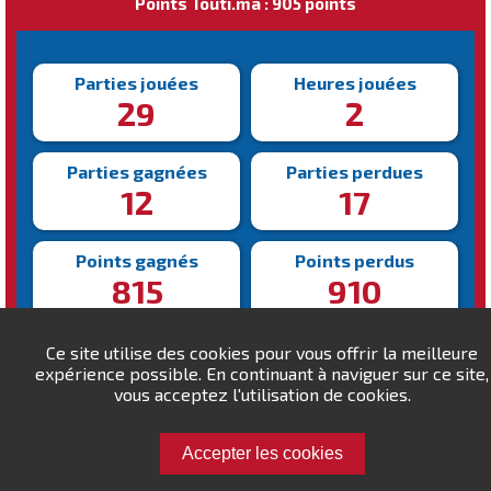
Points Touti.ma : 905 points
Parties jouées
Heures jouées
29
2
Parties gagnées
Parties perdues
12
17
Points gagnés
Points perdus
815
910
Victoire la plus rapide
Victoire la plus lente
Ce site utilise des cookies pour vous offrir la meilleure
184s
443s
expérience possible. En continuant à naviguer sur ce site,
vous acceptez l'utilisation de cookies.
Accepter les cookies
Défiez ingrosso !