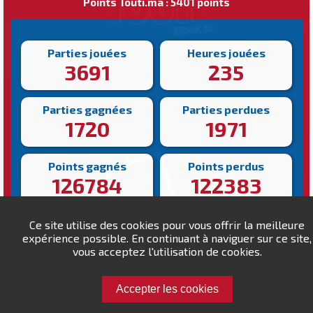
Points Touti.ma : 5401 points
Parties jouées
Heures jouées
3691
235
Parties gagnées
Parties perdues
1720
1971
Points gagnés
Points perdus
126784
122383
Victoire la plus rapide
Victoire la plus lente
Ce site utilise des cookies pour vous offrir la meilleure
112s
1010s
expérience possible. En continuant à naviguer sur ce site,
vous acceptez l'utilisation de cookies.
Accepter les cookies
Défiez Jamal57 !