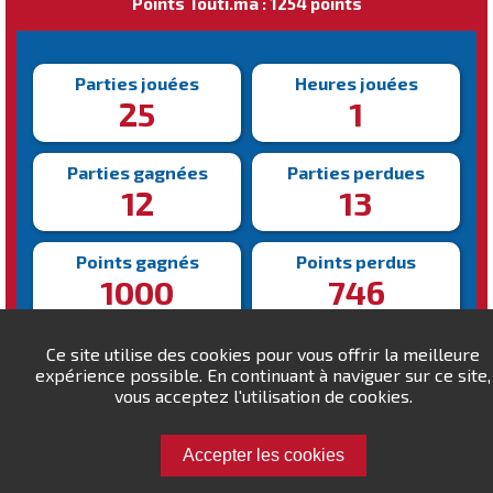
Points Touti.ma : 1254 points
Parties jouées
Heures jouées
25
1
Parties gagnées
Parties perdues
12
13
Points gagnés
Points perdus
1000
746
Victoire la plus rapide
Victoire la plus lente
Ce site utilise des cookies pour vous offrir la meilleure
135s
359s
expérience possible. En continuant à naviguer sur ce site,
vous acceptez l'utilisation de cookies.
Accepter les cookies
Défiez Janati !