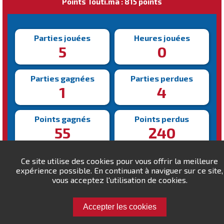
Points Touti.ma : 815 points
Parties jouées
Heures jouées
5
0
Parties gagnées
Parties perdues
1
4
Points gagnés
Points perdus
55
240
Victoire la plus rapide
Victoire la plus lente
Ce site utilise des cookies pour vous offrir la meilleure
536s
536s
expérience possible. En continuant à naviguer sur ce site,
vous acceptez l'utilisation de cookies.
Accepter les cookies
Défiez Jaouzd !