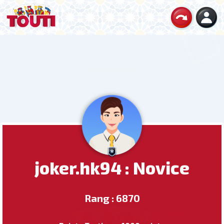
joker.hk94 : Novice
Rang : 6870