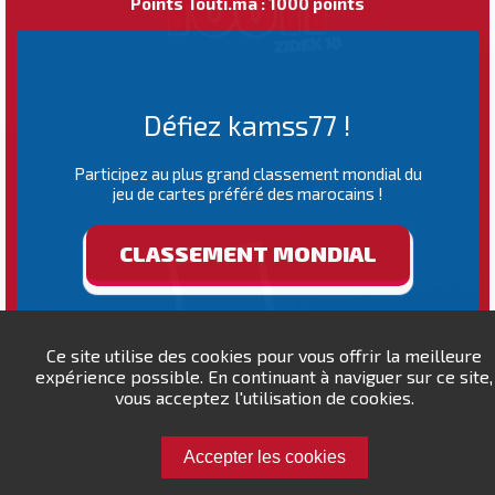
Points Touti.ma : 1000 points
Défiez kamss77 !
Participez au plus grand classement mondial du
jeu de cartes préféré des marocains !
CLASSEMENT MONDIAL
Ce site utilise des cookies pour vous offrir la meilleure
expérience possible. En continuant à naviguer sur ce site,
vous acceptez l'utilisation de cookies.
Accepter les cookies