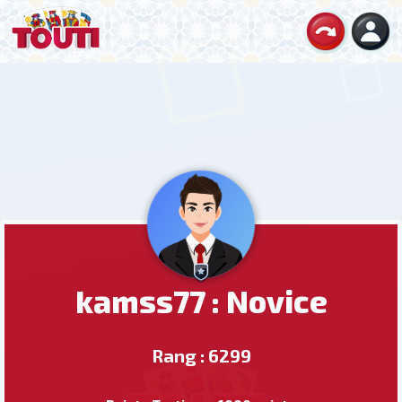
kamss77 : Novice
Rang : 6299