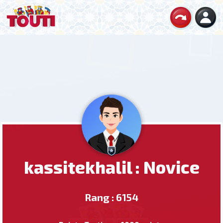
kassitekhalil : Novice
Rang : 6154