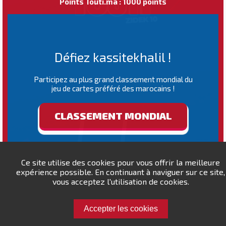
Points Touti.ma : 1000 points
Défiez kassitekhalil !
Participez au plus grand classement mondial du
jeu de cartes préféré des marocains !
CLASSEMENT MONDIAL
Ce site utilise des cookies pour vous offrir la meilleure
expérience possible. En continuant à naviguer sur ce site,
vous acceptez l'utilisation de cookies.
Accepter les cookies