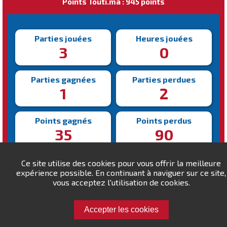
Points Touti.ma : 945 points
Parties jouées
Heures jouées
3
0
Parties gagnées
Parties perdues
1
2
Points gagnés
Points perdus
35
90
Victoire la plus rapide
Victoire la plus lente
Ce site utilise des cookies pour vous offrir la meilleure
534s
534s
expérience possible. En continuant à naviguer sur ce site,
vous acceptez l'utilisation de cookies.
Accepter les cookies
Défiez khalid26 !