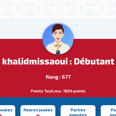
khalidmissaoui : Débutant
Rang : 677
Points Touti.ma : 1824 points
jouées
Heures jouées
Parties
Pa
gagnées
pe