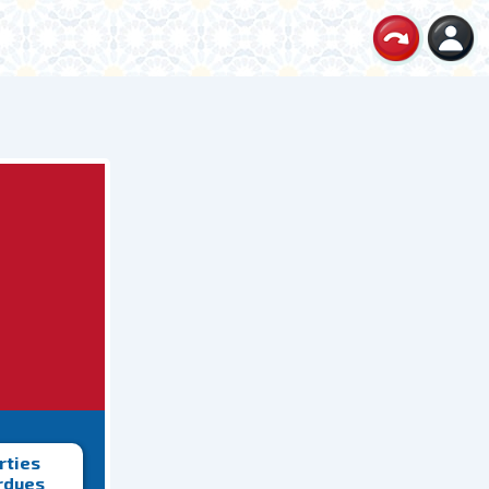
rties
rdues