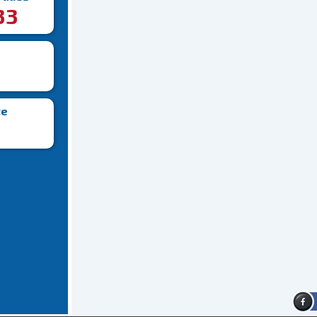
33
te