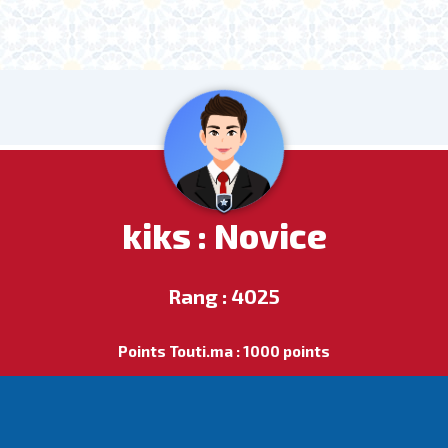
kiks : Novice
Rang : 4025
Points Touti.ma : 1000 points