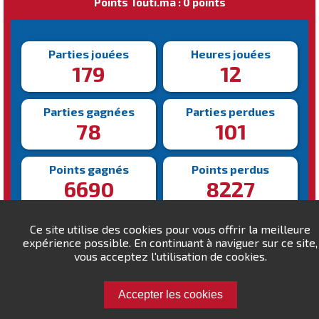
Points Touti.ma : 0 points
Parties jouées
Heures jouées
179
12
Parties gagnées
Parties perdues
78
101
Points gagnés
Points perdus
6690
8227
Victoire la plus rapide
Victoire la plus lente
Ce site utilise des cookies pour vous offrir la meilleure
155s
455s
expérience possible. En continuant à naviguer sur ce site,
vous acceptez l'utilisation de cookies.
Accepter les cookies
Défiez Lam16 !