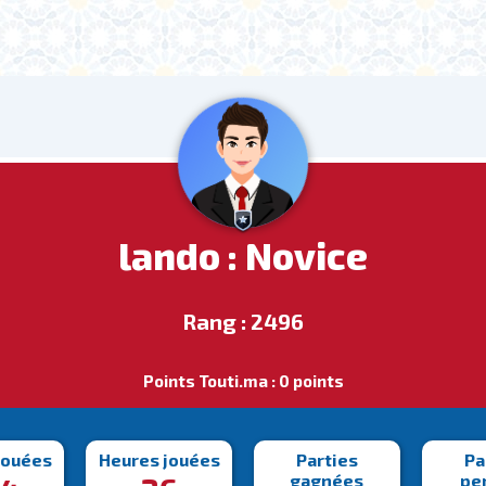
lando : Novice
Rang : 2496
Points Touti.ma : 0 points
jouées
Heures jouées
Parties
Pa
gagnées
pe