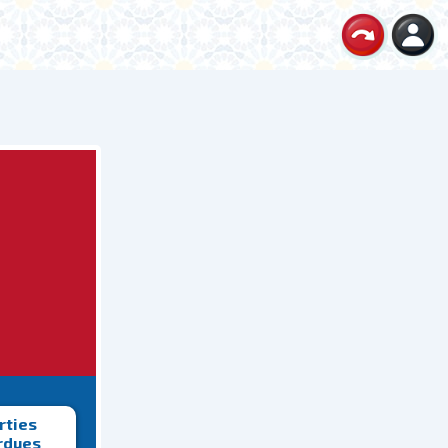
rties
rdues