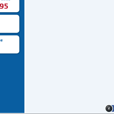
195
te