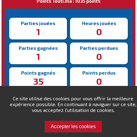
Points Touti.ma : 1035 points
Parties jouées
Heures jouées
1
0
Parties gagnées
Parties perdues
1
0
Points gagnés
Points perdus
35
0
Victoire la plus rapide
Victoire la plus lente
Ce site utilise des cookies pour vous offrir la meilleure
241s
241s
expérience possible. En continuant à naviguer sur ce site,
vous acceptez l'utilisation de cookies.
Accepter les cookies
Défiez Laoula !