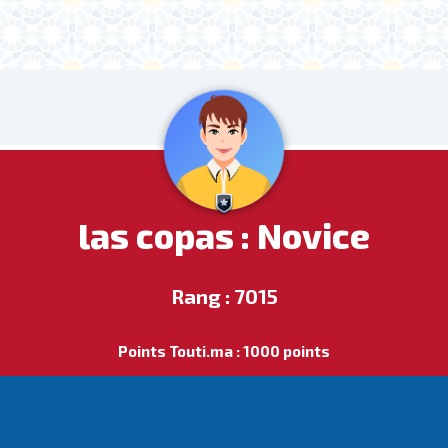
las copas : Novice
Rang : 7015
Points Touti.ma : 1000 points