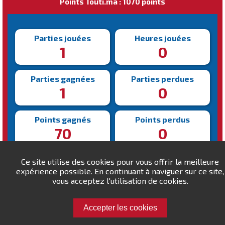
Points Touti.ma : 1070 points
Parties jouées
Heures jouées
1
0
Parties gagnées
Parties perdues
1
0
Points gagnés
Points perdus
70
0
Victoire la plus rapide
Victoire la plus lente
Ce site utilise des cookies pour vous offrir la meilleure
432s
432s
expérience possible. En continuant à naviguer sur ce site,
vous acceptez l'utilisation de cookies.
Accepter les cookies
Défiez leilux !