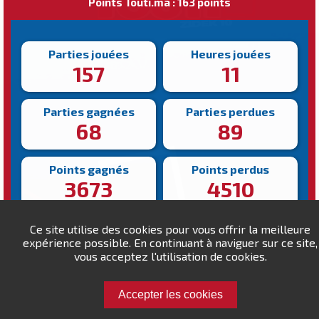
Points Touti.ma : 163 points
Parties jouées
Heures jouées
157
11
Parties gagnées
Parties perdues
68
89
Points gagnés
Points perdus
3673
4510
Victoire la plus rapide
Victoire la plus lente
Ce site utilise des cookies pour vous offrir la meilleure
151s
663s
expérience possible. En continuant à naviguer sur ce site,
vous acceptez l'utilisation de cookies.
Accepter les cookies
Défiez lhaj hmed !