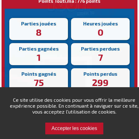
Points Touti.ma : 776 points
Parties jouées
Heures jouées
8
0
Parties gagnées
Parties perdues
1
7
Points gagnés
Points perdus
75
299
Victoire la plus rapide
Victoire la plus lente
Ce site utilise des cookies pour vous offrir la meilleure
314s
314s
expérience possible. En continuant à naviguer sur ce site,
vous acceptez l'utilisation de cookies.
Accepter les cookies
Défiez Los gentes !