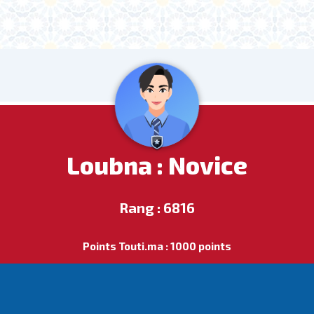
Loubna : Novice
Rang : 6816
Points Touti.ma : 1000 points