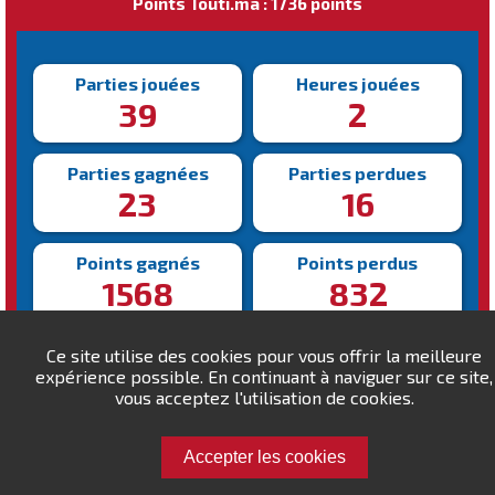
Points Touti.ma : 1736 points
Parties jouées
Heures jouées
39
2
Parties gagnées
Parties perdues
23
16
Points gagnés
Points perdus
1568
832
Victoire la plus rapide
Victoire la plus lente
Ce site utilise des cookies pour vous offrir la meilleure
173s
362s
expérience possible. En continuant à naviguer sur ce site,
vous acceptez l'utilisation de cookies.
Accepter les cookies
Défiez m.elkettani !