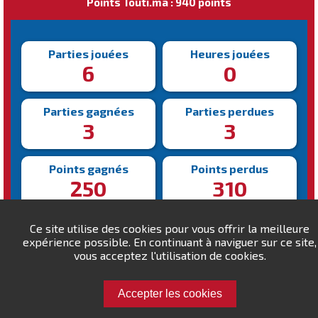
Points Touti.ma : 940 points
Parties jouées
Heures jouées
6
0
Parties gagnées
Parties perdues
3
3
Points gagnés
Points perdus
250
310
Victoire la plus rapide
Victoire la plus lente
Ce site utilise des cookies pour vous offrir la meilleure
234s
305s
expérience possible. En continuant à naviguer sur ce site,
vous acceptez l'utilisation de cookies.
Accepter les cookies
Défiez mams !