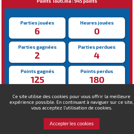
Points Touti.ma : 945 points
Parties jouées
Heures jouées
6
0
Parties gagnées
Parties perdues
2
4
Points gagnés
Points perdus
125
180
Victoire la plus rapide
Victoire la plus lente
Ce site utilise des cookies pour vous offrir la meilleure
206s
207s
expérience possible. En continuant à naviguer sur ce site,
vous acceptez l'utilisation de cookies.
Accepter les cookies
Défiez marouane5 !