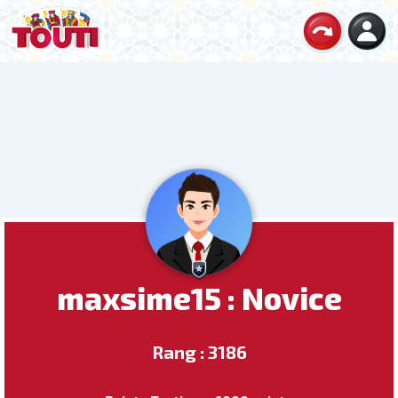
maxsime15 : Novice
Rang : 3186