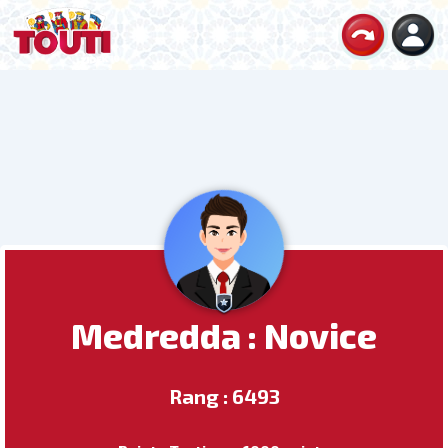
Medredda : Novice
Rang : 6493