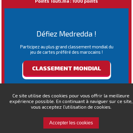
Points Touti.ma : 1000 points
Défiez Medredda !
Participez au plus grand classement mondial du
jeu de cartes préféré des marocains !
CLASSEMENT MONDIAL
Ce site utilise des cookies pour vous offrir la meilleure
expérience possible. En continuant à naviguer sur ce site,
vous acceptez l'utilisation de cookies.
Accepter les cookies