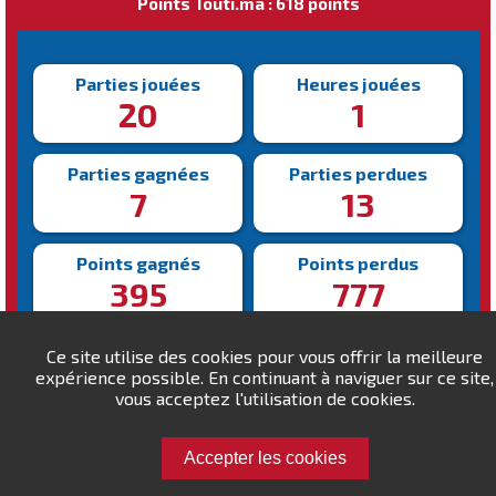
Points Touti.ma : 618 points
Parties jouées
Heures jouées
20
1
Parties gagnées
Parties perdues
7
13
Points gagnés
Points perdus
395
777
Victoire la plus rapide
Victoire la plus lente
Ce site utilise des cookies pour vous offrir la meilleure
170s
262s
expérience possible. En continuant à naviguer sur ce site,
vous acceptez l'utilisation de cookies.
Accepter les cookies
Défiez Mha !