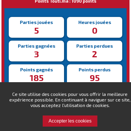
Points Touti.ma : 1090 points
Parties jouées
Heures jouées
5
0
Parties gagnées
Parties perdues
3
2
Points gagnés
Points perdus
185
95
Victoire la plus rapide
Victoire la plus lente
Ce site utilise des cookies pour vous offrir la meilleure
255s
430s
expérience possible. En continuant à naviguer sur ce site,
vous acceptez l'utilisation de cookies.
Accepter les cookies
Défiez miko !