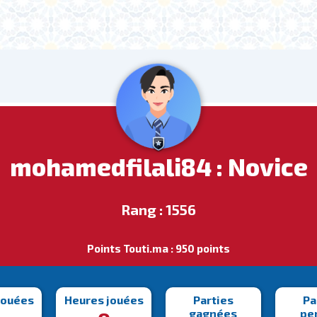
mohamedfilali84 : Novice
Rang : 1556
Points Touti.ma : 950 points
jouées
Heures jouées
Parties
Pa
gagnées
pe