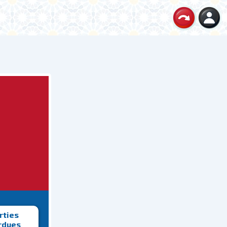
rties
rdues