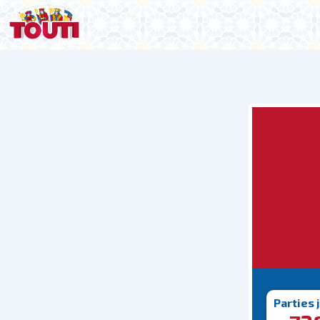
Parties 