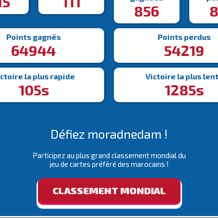
15
111
856
8
Points gagnés
Points perdus
64944
54219
ctoire la plus rapide
Victoire la plus len
105s
1285s
Défiez moradnedam !
Participez au plus grand classement mondial du
jeu de cartes préféré des marocains !
CLASSEMENT MONDIAL