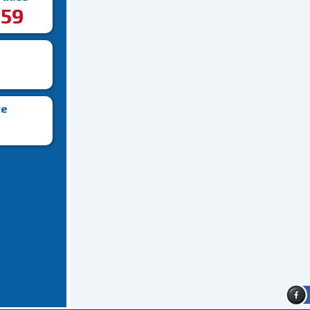
59
te