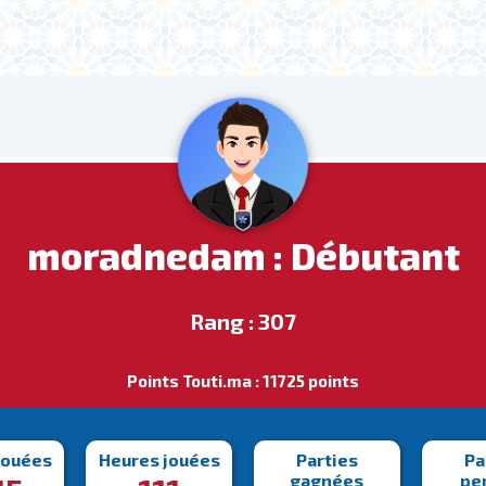
moradnedam : Débutant
Rang : 307
Points Touti.ma : 11725 points
jouées
Heures jouées
Parties
Pa
gagnées
pe