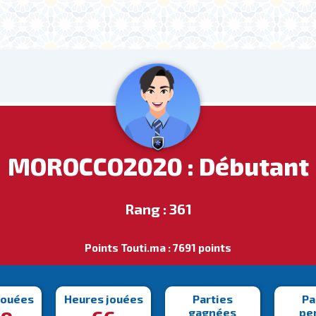
MOROCCO2020 : Débutant
Rang : 361
Points Touti.ma : 7691 points
jouées
Heures jouées
Parties
Pa
gagnées
pe