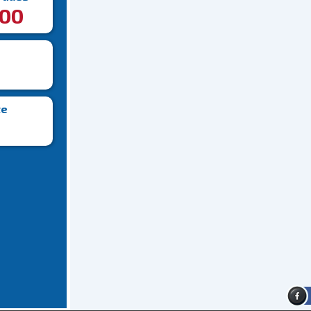
00
te