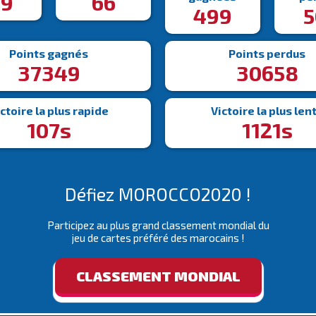
99
66
499
5
Points gagnés
Points perdus
37349
30658
ctoire la plus rapide
Victoire la plus len
107s
1121s
Défiez MOROCCO2020 !
Participez au plus grand classement mondial du
jeu de cartes préféré des marocains !
CLASSEMENT MONDIAL