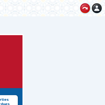
rties
rdues