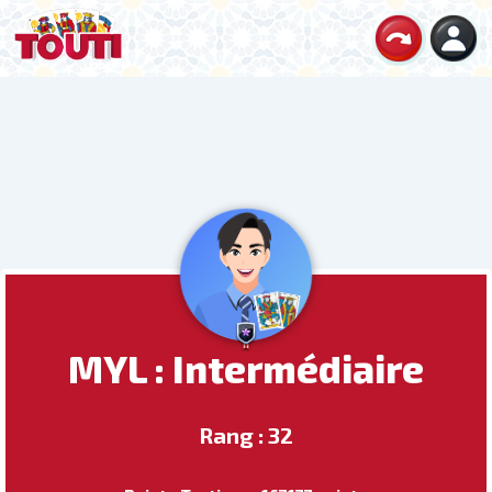
MYL : Intermédiaire
Rang : 32