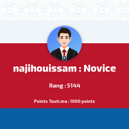
najihouissam : Novice
Rang : 5144
Points Touti.ma : 1000 points