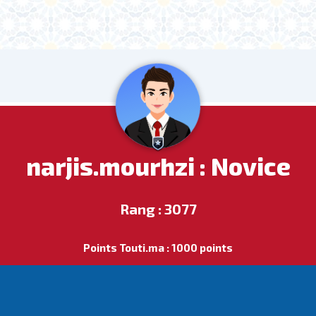
narjis.mourhzi : Novice
Rang : 3077
Points Touti.ma : 1000 points