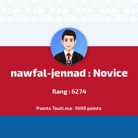
nawfal-jennad : Novice
Rang : 6274
Points Touti.ma : 1000 points