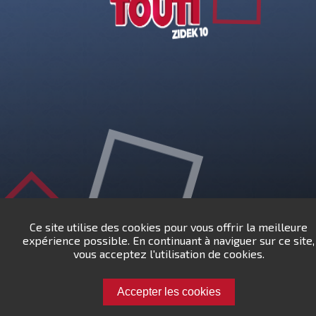
Points Touti.ma : 2356 points
Parties jouées
Heures jouées
907
59
Parties gagnées
Parties perdues
446
461
Points gagnés
Points perdus
32958
31602
Victoire la plus rapide
Victoire la plus lente
Ce site utilise des cookies pour vous offrir la meilleure
13s
774s
expérience possible. En continuant à naviguer sur ce site,
vous acceptez l'utilisation de cookies.
Chargement en cours...
Accepter les cookies
Défiez nizaramrani !