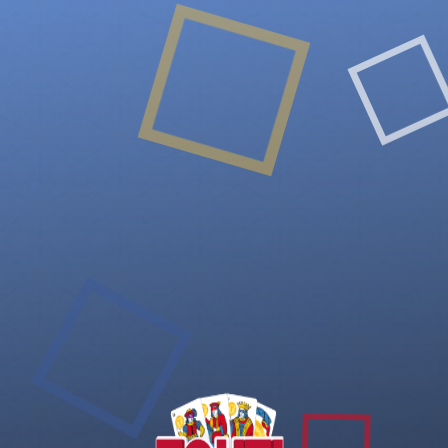
nizaramrani : Débutant
Rang : 584