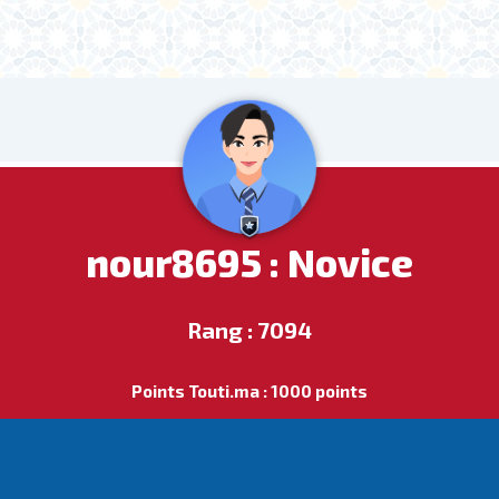
nour8695 : Novice
Rang : 7094
Points Touti.ma : 1000 points