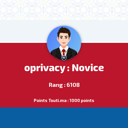
oprivacy : Novice
Rang : 6108
Points Touti.ma : 1000 points