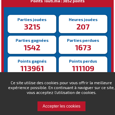
Points Touti.ma : 3852 points
Parties jouées
Heures jouées
3215
207
Parties gagnées
Parties perdues
1542
1673
Points gagnés
Points perdus
113961
111109
Victoire la plus rapide
Victoire la plus lente
Ce site utilise des cookies pour vous offrir la meilleure
84s
1146s
expérience possible. En continuant à naviguer sur ce site,
vous acceptez l'utilisation de cookies.
Accepter les cookies
Défiez Papatah19 !