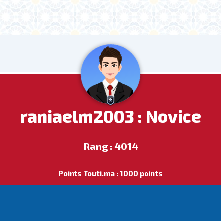
raniaelm2003 : Novice
Rang : 4014
Points Touti.ma : 1000 points