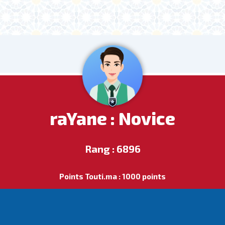
raYane : Novice
Rang : 6896
Points Touti.ma : 1000 points