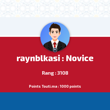
raynblkasi : Novice
Rang : 3108
Points Touti.ma : 1000 points