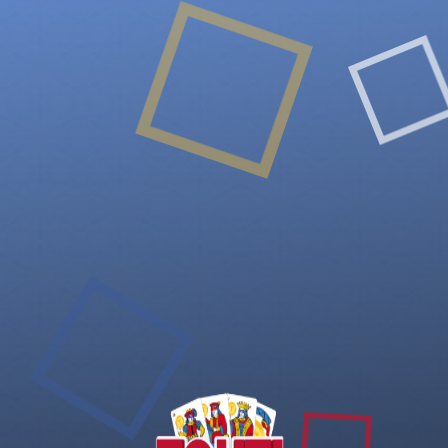
rmo.dmto19 : Novice
Rang : 3276