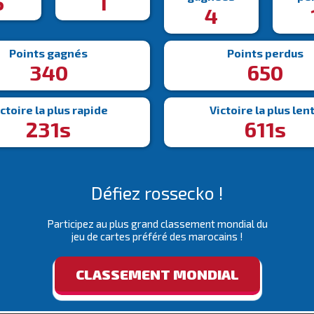
5
1
4
Points gagnés
Points perdus
340
650
ctoire la plus rapide
Victoire la plus len
231s
611s
Défiez rossecko !
Participez au plus grand classement mondial du
jeu de cartes préféré des marocains !
CLASSEMENT MONDIAL