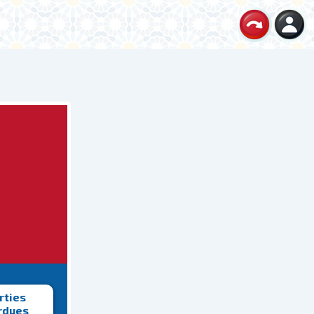
rties
rdues