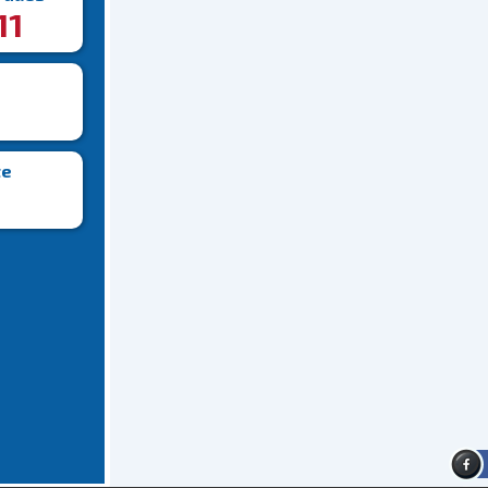
11
te