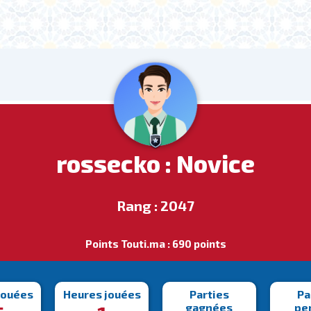
rossecko : Novice
Rang : 2047
Points Touti.ma : 690 points
jouées
Heures jouées
Parties
Pa
gagnées
pe