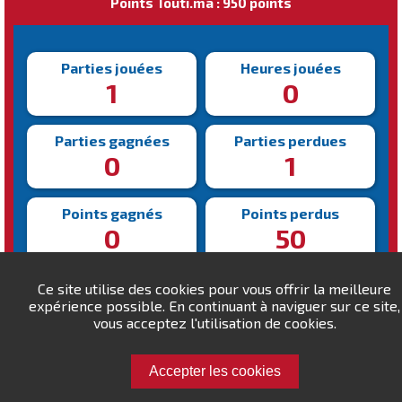
Points Touti.ma : 950 points
Parties jouées
Heures jouées
1
0
Parties gagnées
Parties perdues
0
1
Points gagnés
Points perdus
0
50
Victoire la plus rapide
Victoire la plus lente
Ce site utilise des cookies pour vous offrir la meilleure
N/A
N/A
expérience possible. En continuant à naviguer sur ce site,
vous acceptez l'utilisation de cookies.
Accepter les cookies
Défiez safranisep20 !