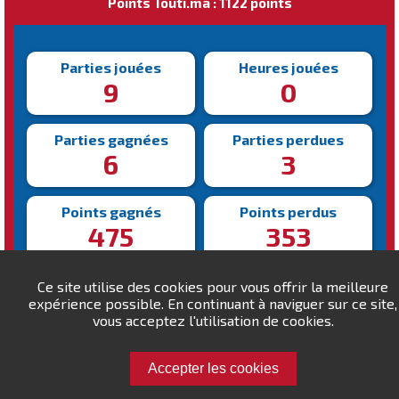
Points Touti.ma : 1122 points
Parties jouées
Heures jouées
9
0
Parties gagnées
Parties perdues
6
3
Points gagnés
Points perdus
475
353
Victoire la plus rapide
Victoire la plus lente
Ce site utilise des cookies pour vous offrir la meilleure
185s
453s
expérience possible. En continuant à naviguer sur ce site,
vous acceptez l'utilisation de cookies.
Accepter les cookies
Défiez salah.kabbaj !