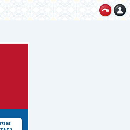
rties
rdues