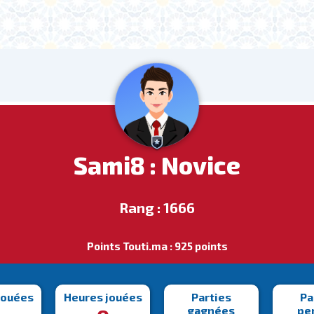
Sami8 : Novice
Rang : 1666
Points Touti.ma : 925 points
jouées
Heures jouées
Parties
Pa
gagnées
pe