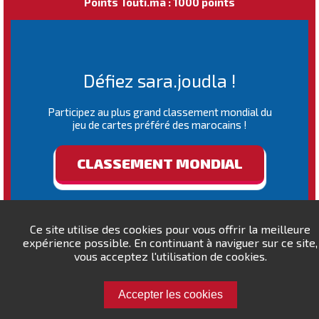
Points Touti.ma : 1000 points
Défiez sara.joudla !
Participez au plus grand classement mondial du
jeu de cartes préféré des marocains !
CLASSEMENT MONDIAL
Ce site utilise des cookies pour vous offrir la meilleure
expérience possible. En continuant à naviguer sur ce site,
vous acceptez l'utilisation de cookies.
Accepter les cookies