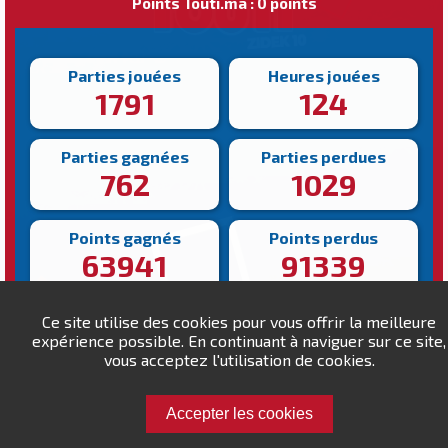
Points Touti.ma : 0 points
Parties jouées
Heures jouées
1791
124
Parties gagnées
Parties perdues
762
1029
Points gagnés
Points perdus
63941
91339
Victoire la plus rapide
Victoire la plus lente
Ce site utilise des cookies pour vous offrir la meilleure
112s
1478s
expérience possible. En continuant à naviguer sur ce site,
vous acceptez l'utilisation de cookies.
Accepter les cookies
Défiez SNOW !