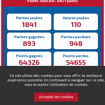
Points Touti.ma : 10671 points
Parties jouées
Heures jouées
1841
110
Parties gagnées
Parties perdues
893
948
Points gagnés
Points perdus
64326
54655
Victoire la plus rapide
Victoire la plus lente
Ce site utilise des cookies pour vous offrir la meilleure
84s
1134s
expérience possible. En continuant à naviguer sur ce site,
vous acceptez l'utilisation de cookies.
Accepter les cookies
Défiez Tarik22z !