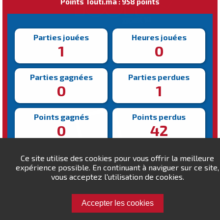
Points Touti.ma : 958 points
Parties jouées
Heures jouées
1
0
Parties gagnées
Parties perdues
0
1
Points gagnés
Points perdus
0
42
Victoire la plus rapide
Victoire la plus lente
Ce site utilise des cookies pour vous offrir la meilleure
N/A
N/A
expérience possible. En continuant à naviguer sur ce site,
vous acceptez l'utilisation de cookies.
Accepter les cookies
Défiez Tazibachir !